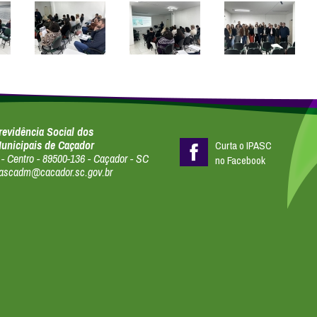
Previdência Social dos
Municipais de Caçador
Curta o IPASC
- Centro - 89500-136 - Caçador - SC
no Facebook
 ipascadm@cacador.sc.gov.br