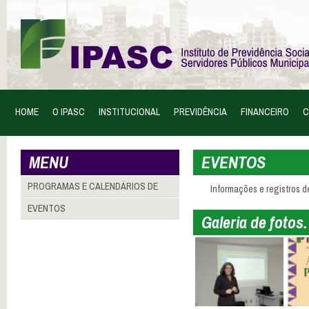
HOME
O IPASC
INSTITUCIONAL
PREVIDÊNCIA
FINANCEIRO
C
MENU
EVENTOS
PROGRAMAS E CALENDÁRIOS DE
Informações e registros d
AÇÕES
EVENTOS
Galeria de fotos.